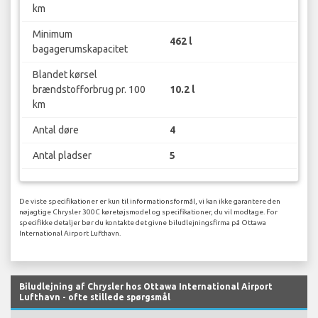
km
Minimum
462 l
bagagerumskapacitet
Blandet kørsel
brændstofforbrug pr. 100
10.2 l
km
Antal døre
4
Antal pladser
5
De viste specifikationer er kun til informationsformål, vi kan ikke garantere den
nøjagtige Chrysler 300C køretøjsmodel og specifikationer, du vil modtage. For
specifikke detaljer bør du kontakte det givne biludlejningsfirma på Ottawa
International Airport Lufthavn.
Biludlejning af Chrysler hos Ottawa International Airport
Lufthavn - ofte stillede spørgsmål