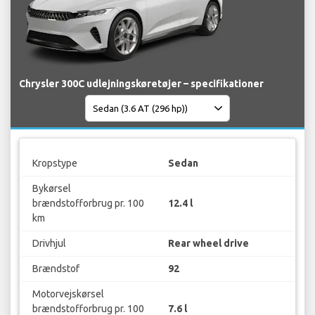
Chrysler 300C udlejningskøretøjer – specifikationer
Kropstype
Sedan
Bykørsel
brændstofforbrug pr. 100
12.4 l
km
Drivhjul
Rear wheel drive
Brændstof
92
Motorvejskørsel
brændstofforbrug pr. 100
7.6 l