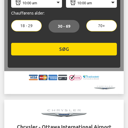
Chaufførens alder:
18 - 29
70+
30 - 69
SØG
Chrysler - Ottawa International Airport