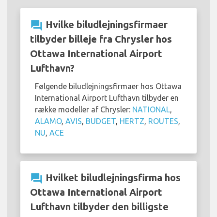
question_answer
Hvilke biludlejningsfirmaer
tilbyder billeje fra Chrysler hos
Ottawa International Airport
Lufthavn?
Følgende biludlejningsfirmaer hos Ottawa
International Airport Lufthavn tilbyder en
række modeller af Chrysler:
NATIONAL
,
ALAMO
,
AVIS
,
BUDGET
,
HERTZ
,
ROUTES
,
NU
,
ACE
question_answer
Hvilket biludlejningsfirma hos
Ottawa International Airport
Lufthavn tilbyder den billigste