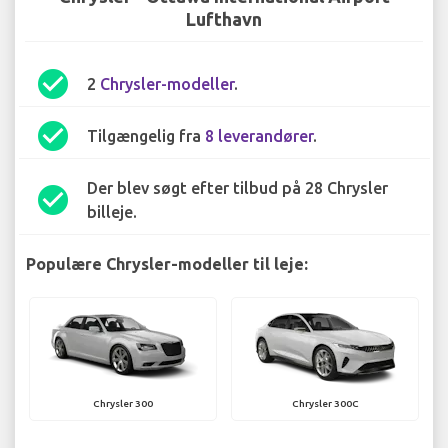
Lufthavn
check_circle
2
Chrysler-modeller
.
check_circle
Tilgængelig fra
8 leverandører
.
Der blev søgt efter tilbud på 28 Chrysler
check_circle
billeje.
Populære Chrysler-modeller til leje:
Chrysler 300
Chrysler 300C