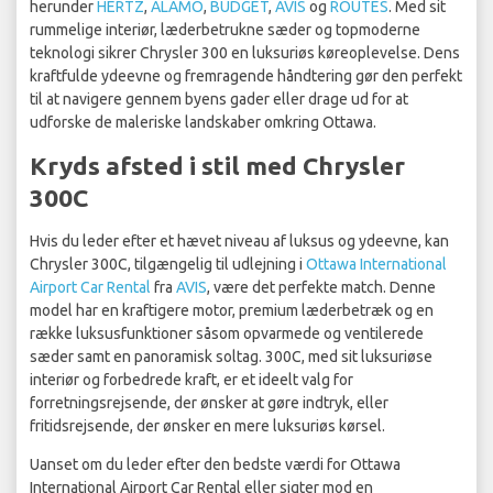
herunder
HERTZ
,
ALAMO
,
BUDGET
,
AVIS
og
ROUTES
. Med sit
rummelige interiør, læderbetrukne sæder og topmoderne
teknologi sikrer Chrysler 300 en luksuriøs køreoplevelse. Dens
kraftfulde ydeevne og fremragende håndtering gør den perfekt
til at navigere gennem byens gader eller drage ud for at
udforske de maleriske landskaber omkring Ottawa.
Kryds afsted i stil med Chrysler
300C
Hvis du leder efter et hævet niveau af luksus og ydeevne, kan
Chrysler 300C, tilgængelig til udlejning i
Ottawa International
Airport Car Rental
fra
AVIS
, være det perfekte match. Denne
model har en kraftigere motor, premium læderbetræk og en
række luksusfunktioner såsom opvarmede og ventilerede
sæder samt en panoramisk soltag. 300C, med sit luksuriøse
interiør og forbedrede kraft, er et ideelt valg for
forretningsrejsende, der ønsker at gøre indtryk, eller
fritidsrejsende, der ønsker en mere luksuriøs kørsel.
Uanset om du leder efter den bedste værdi for Ottawa
International Airport Car Rental eller sigter mod en