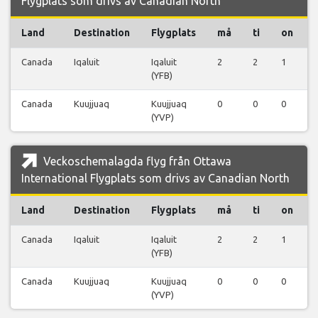
Flygplats som drivs av Canadian North
Land
Destination
Flygplats
må
ti
on
Canada
Iqaluit
Iqaluit
2
2
1
(YFB)
Canada
Kuujjuaq
Kuujjuaq
0
0
0
(YVP)
Veckoschemalagda flyg från Ottawa
International Flygplats som drivs av Canadian North
Land
Destination
Flygplats
må
ti
on
Canada
Iqaluit
Iqaluit
2
2
1
(YFB)
Canada
Kuujjuaq
Kuujjuaq
0
0
0
(YVP)