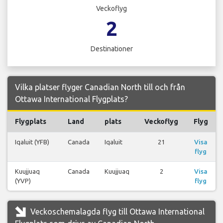
Veckoflyg
2
Destinationer
Vilka platser flyger Canadian North till och från
Ottawa International Flygplats?
Flygplats
Land
plats
Veckoflyg
Flyg
Iqaluit (YFB)
Canada
Iqaluit
21
Visa
flyg
Kuujjuaq
Canada
Kuujjuaq
2
Visa
(YVP)
flyg
Veckoschemalagda flyg till Ottawa International