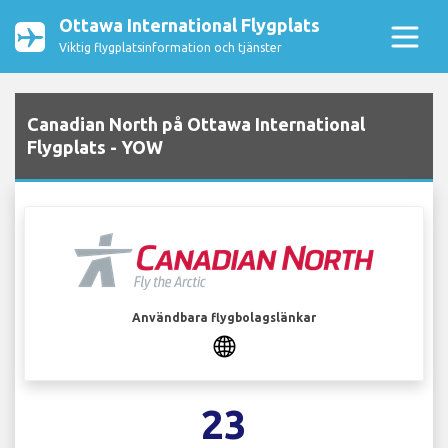
Ottawa International Flygplats
Viktig flygplatsinformation och tjänster
Canadian North på Ottawa International
Flygplats - YOW
Användbara flygbolagslänkar
23