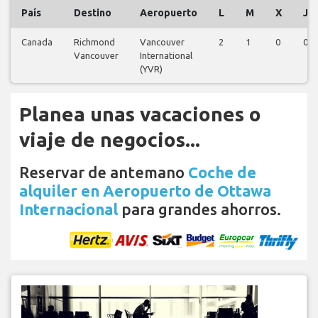
País
Destino
Aeropuerto
L
M
X
J
Canada
Richmond
Vancouver
2
1
0
0
Vancouver
International
(YVR)
Planea unas vacaciones o
viaje de negocios...
Reservar de antemano
Coche de
alquiler en Aeropuerto de Ottawa
Internacional
para grandes ahorros.