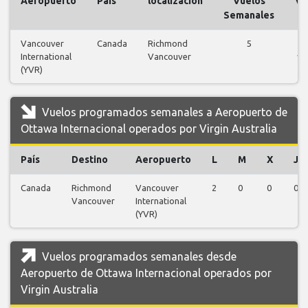
Aeropuerto
País
localización
Vuelos
Vu
Semanales
Vancouver
Canada
Richmond
5
International
Vancouver
vu
(YVR)
Vuelos programados semanales a Aeropuerto de
Ottawa Internacional operados por Virgin Australia
País
Destino
Aeropuerto
L
M
X
J
Canada
Richmond
Vancouver
2
0
0
0
Vancouver
International
(YVR)
Vuelos programados semanales desde
Aeropuerto de Ottawa Internacional operados por
Virgin Australia