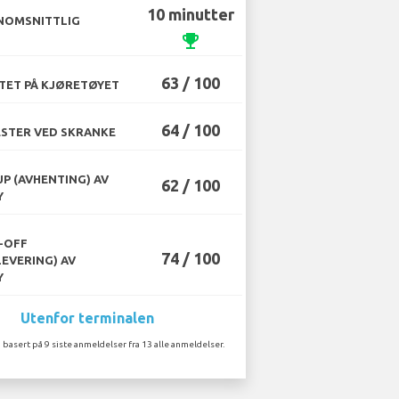
10 minutter
NOMSNITTLIG
emoji_events
63 / 100
TET PÅ KJØRETØYET
64 / 100
STER VED SKRANKE
UP (AVHENTING) AV
62 / 100
Y
-OFF
74 / 100
LEVERING) AV
Y
Utenfor terminalen
 basert på 9 siste anmeldelser fra 13 alle anmeldelser.