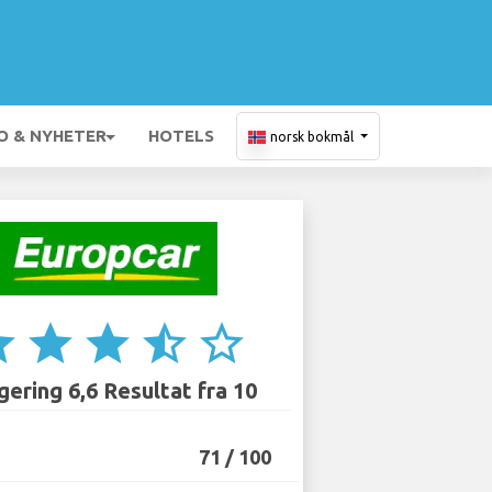
O & NYHETER
HOTELS
norsk bokmål
ar
star
star
star_half
star_border
ering 6,6 Resultat fra 10
71 / 100