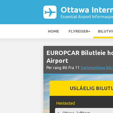
Ottawa Intern
Essential Airport Informasjo
HOME
FLYREISER
BILUTH
EUROPCAR Bilutleie ho
Airport
Per rang #6 Fra 11
Sammenligne bilut
USLÅELIG BILUT
Hentested