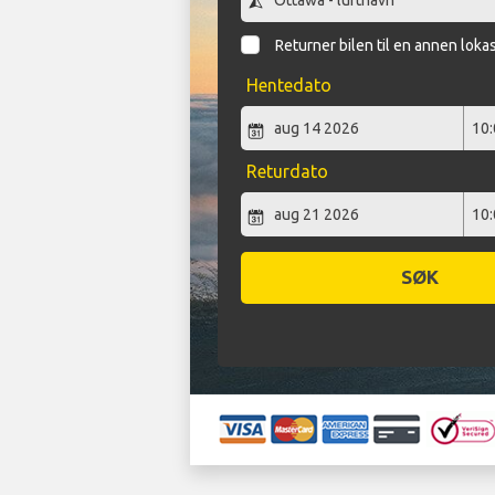
Returner bilen til en annen loka
Hentedato
Returdato
SØK