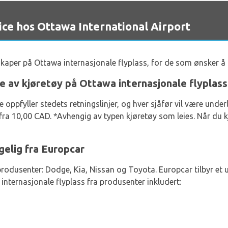
e hos Ottawa International Airport
elskaper på Ottawa internasjonale flyplass, for de som ønsker å 
ie av kjøretøy på Ottawa internasjonale flyplass
de oppfyller stedets retningslinjer, og hver sjåfør vil være under
r fra 10,00 CAD. *Avhengig av typen kjøretøy som leies. Når du 
ngelig fra Europcar
produsenter: Dodge, Kia, Nissan og Toyota. Europcar tilbyr et ut
internasjonale flyplass fra produsenter inkludert: