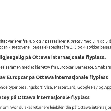
et varierer fra 4, 5 og 7 passasjerer. Kjøretøy med 3, 4 og 5 dø
car-kjøretøyene i bagasjekapasitet fra 2, 3 og 4 stykker bagas
tilgjengelig på Ottawa internasjonale flyplass.
eies sammen med et kjøretøy fra Europcar: Barnesete, Småbarn
av Europcar på Ottawa internasjonale flyplass
ende typer betalingskort: Visa, MasterCard, Google Pay og App
etøy på Ottawa internasjonale flyplass
r om hvor du skal returnere leiebilen din på Ottawa internasjo