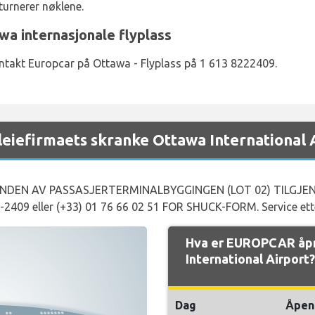
urnerer nøklene.
a internasjonale flyplass
ntakt Europcar på Ottawa - Flyplass på 1 613 8222409.
iefirmaets skranke Ottawa International 
NDEN AV PASSASJERTERMINALBYGGINGEN (LOT 02) TILGJEN
409 eller (+33) 01 76 66 02 51 FOR SHUCK-FORM. Service ette
Hva er EUROPCAR åpn
International Airport?
Dag
Åpen