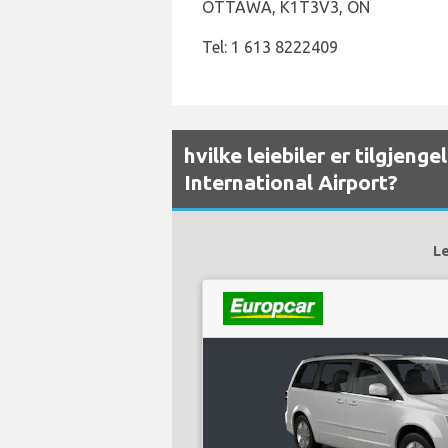
OTTAWA, K1T3V3, ON
Tel: 1 613 8222409
hvilke leiebiler er tilgjen
International Airport?
Le