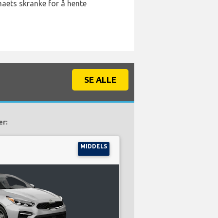
rmaets skranke for å hente
SE ALLE
er:
MIDDELS