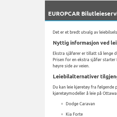
`
EUROPCAR Bilutleieservic
Det er et bredt utvalg av leiebils
Nyttig informasjon ved le
Ekstra sjåfører er tillatt så lenge 
Prisen for en ekstra sjåfør starte
høyre side av veien.
Leiebilalternativer tilgje
Du kan leie kjøretøy fra følgende 
kjøretøymodeller å leie på Ottawa 
Dodge Caravan
Kia Forte