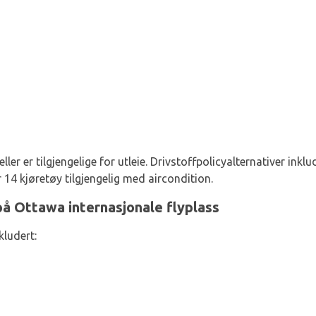
r er tilgjengelige for utleie. Drivstoffpolicyalternativer inklud
r 14 kjøretøy tilgjengelig med aircondition.
på Ottawa internasjonale flyplass
kludert: