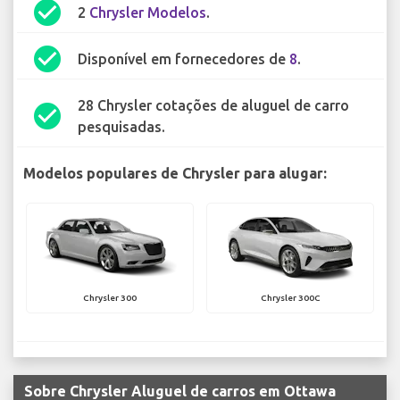
check_circle
2
Chrysler Modelos
.
check_circle
Disponível em fornecedores de
8
.
28 Chrysler cotações de aluguel de carro
check_circle
pesquisadas.
Modelos populares de Chrysler para alugar:
Chrysler 300
Chrysler 300C
Sobre Chrysler Aluguel de carros em Ottawa