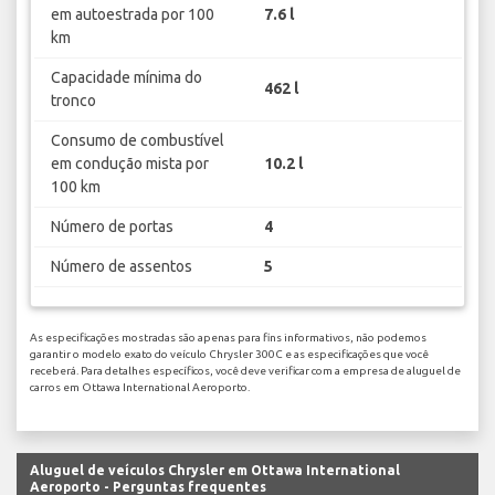
em autoestrada por 100
7.6 l
km
Capacidade mínima do
462 l
tronco
Consumo de combustível
em condução mista por
10.2 l
100 km
Número de portas
4
Número de assentos
5
As especificações mostradas são apenas para fins informativos, não podemos
garantir o modelo exato do veículo Chrysler 300C e as especificações que você
receberá. Para detalhes específicos, você deve verificar com a empresa de aluguel de
carros em Ottawa International Aeroporto.
Aluguel de veículos Chrysler em Ottawa International
Aeroporto - Perguntas frequentes