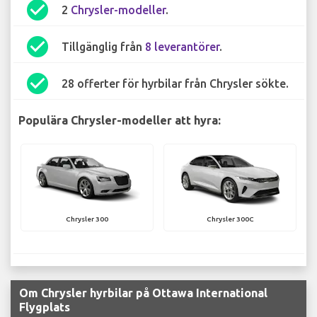
check_circle
2
Chrysler-modeller
.
check_circle
Tillgänglig från
8 leverantörer
.
check_circle
28 offerter för hyrbilar från Chrysler sökte.
Populära Chrysler-modeller att hyra:
Chrysler 300
Chrysler 300C
Om Chrysler hyrbilar på Ottawa International
Flygplats