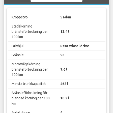
Kroppstyp
Sedan
Stadskörning
bränsleförbrukning per
12.4 l
100 km
Drivhjul
Rear wheel drive
Bränsle
92
Motorvägskörning
bränsleförbrukning per
7.6 l
100 km
Minsta trunkkapacitet
462 l
Bränsleförbrukning för
blandad körning per 100
10.2 l
km
Antal dörrar
4