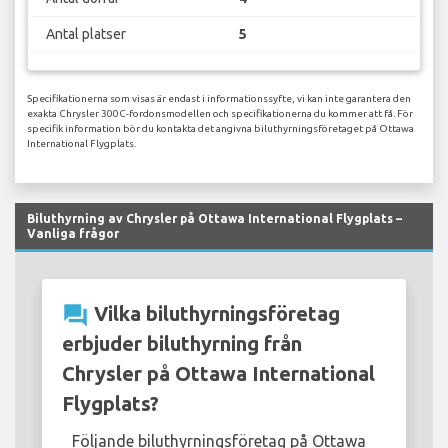
Antal platser
5
Specifikationerna som visas är endast i informationssyfte, vi kan inte garantera den
exakta Chrysler 300C-fordonsmodellen och specifikationerna du kommer att få. För
specifik information bör du kontakta det angivna biluthyrningsföretaget på Ottawa
International Flygplats.
Biluthyrning av Chrysler på Ottawa International Flygplats –
Vanliga frågor
question_answer
Vilka biluthyrningsföretag
erbjuder biluthyrning från
Chrysler på Ottawa International
Flygplats?
Följande biluthyrningsföretag på Ottawa