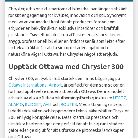
Chrysler, ett ikoniskt amerikanskt bilmärke, har länge varit känt
för sitt engagemang för kvalitet, innovation och stil. Synonymt
med lyx är varumärket känt för att producera fordon som
erbjuder en bekväm åktur, exklusiva interiörer och kraftfull
prestanda. Oavsett om du är en affärsresenär som söker en
snygg, professionell bil eller en fritidsresenär som letar efter
en bekväm åktur för att ta sig runt stadens gator och
natursköna vägar i Ottawa, har Chrysler något att erbjuda.
Upptäck Ottawa med Chrysler 300
Chrysler 300, en lyxbil i full storlek som finns tillgänglig på
Ottawa International Airport
, är perfekt för dem som söker en
förfinad upplevelse under sitt besök i Ottawa. Denna modell
erbjuds av olika pålitliga biluthyrningsföretag inklusive
HERTZ
,
ALAMO
,
BUDGET
,
AVIS
och
ROUTES
. Med sitt rymliga interiör,
läderklädda säten och toppmodern teknik säkerställer Chrysler
300 en lyxig körupplevelse. Dess kraftfulla prestanda och
utmärkta hantering gör den perfekt för att ta sig runt stadens
gator eller ge sig ut för att utforska de pittoreska landskapen
runt Ottawa.