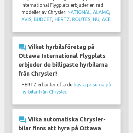
International Flygplats erbjuder en rad
modeller av Chrysler:
NATIONAL
,
ALAMO
,
AVIS
,
BUDGET
,
HERTZ
,
ROUTES
,
NU
,
ACE
question_answer
Vilket hyrbilsföretag på
Ottawa International Flygplats
erbjuder de billigaste hyrbilarna
från Chrysler?
HERTZ erbjuder ofta de
bästa priserna på
hyrbilar från Chrysler
.
question_answer
Vilka automatiska Chrysler-
bilar finns att hyra på Ottawa