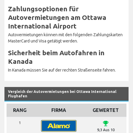
Zahlungsoptionen für
Autovermietungen am Ottawa
International Airport
Autovermietungen können mit den folgenden Zahlungskarten
MasterCard und Visa getätigt werden.
Sicherheit beim Autofahren in
Kanada
In Kanada müssen Sie auf der rechten Straßenseite fahren.
Vergleich der Autovermietungen bei Ottawa International
Flughafen
RANG
FIRMA
GEWERTET
emoji_events
1
9,3 Aus 10