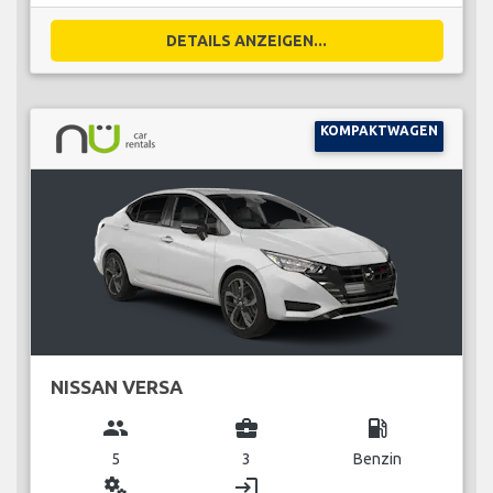
DETAILS ANZEIGEN...
KOMPAKTWAGEN
NISSAN VERSA
group
business_center
local_gas_station
5
3
Benzin
miscellaneous_services
login