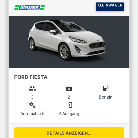
KLEINWAGEN
FORD FIESTA
group
business_center
local_gas_station
5
2
Benzin
miscellaneous_services
login
Automatisch
4 Ausgang
DETAILS ANZEIGEN...