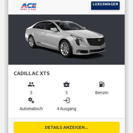
LUXUSWAGEN
CADILLAC XTS
group
business_center
local_gas_station
5
5
Benzin
miscellaneous_services
login
Automatisch
4 Ausgang
DETAILS ANZEIGEN...