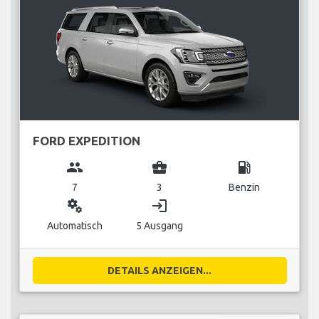
FORD EXPEDITION
group
business_center
local_gas_station
7
3
Benzin
miscellaneous_services
login
Automatisch
5 Ausgang
DETAILS ANZEIGEN...