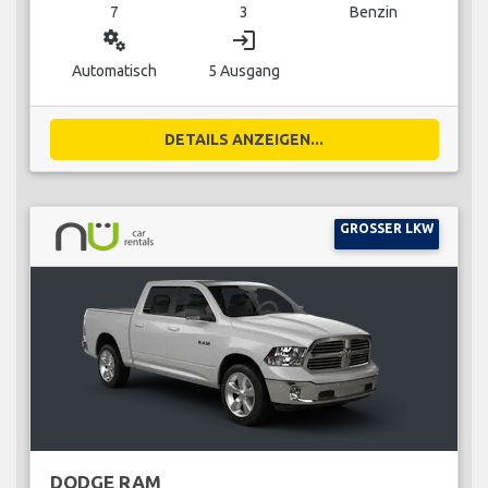
7
3
Benzin
miscellaneous_services
login
Automatisch
5 Ausgang
DETAILS ANZEIGEN...
GROSSER LKW
DODGE RAM