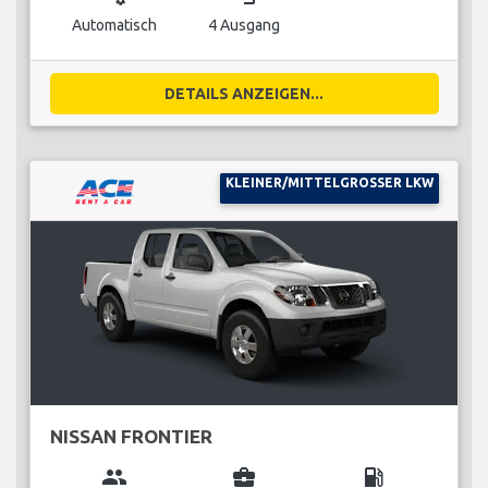
Automatisch
4 Ausgang
DETAILS ANZEIGEN...
KLEINER/MITTELGROSSER LKW
NISSAN FRONTIER
group
business_center
local_gas_station