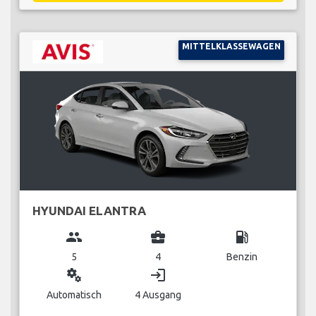
MITTELKLASSEWAGEN
HYUNDAI ELANTRA
group
business_center
local_gas_station
5
4
Benzin
miscellaneous_services
login
Automatisch
4 Ausgang