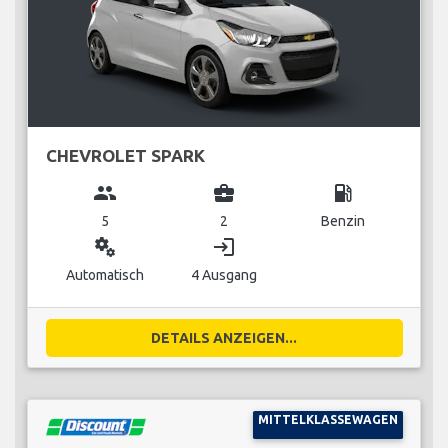
CHEVROLET SPARK
group
business_center
local_gas_station
5
2
Benzin
miscellaneous_services
login
Automatisch
4 Ausgang
DETAILS ANZEIGEN...
MITTELKLASSEWAGEN