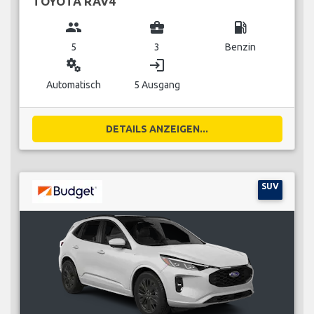
TOYOTA RAV4
group
business_center
local_gas_station
5
3
Benzin
miscellaneous_services
login
Automatisch
5 Ausgang
DETAILS ANZEIGEN...
SUV