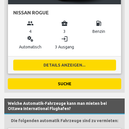
NISSAN ROGUE
group
business_center
local_gas_station
4
3
Benzin
miscellaneous_services
login
Automatisch
3 Ausgang
DETAILS ANZEIGEN...
SUCHE
Welche Automatik-Fahrzeuge kann man mieten bei
Ottawa International Flughafen?
Die folgenden automatik Fahrzeuge sind zu vermieten: