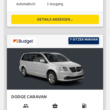
Automatisch
2 Ausgang
DETAILS ANZEIGEN...
7-SITZER MINIVAN
DODGE CARAVAN
group
business_center
local_gas_station