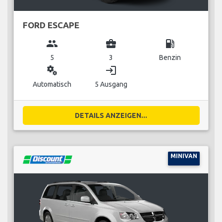
FORD ESCAPE
group
business_center
local_gas_station
5
3
Benzin
miscellaneous_services
login
Automatisch
5 Ausgang
DETAILS ANZEIGEN...
MINIVAN