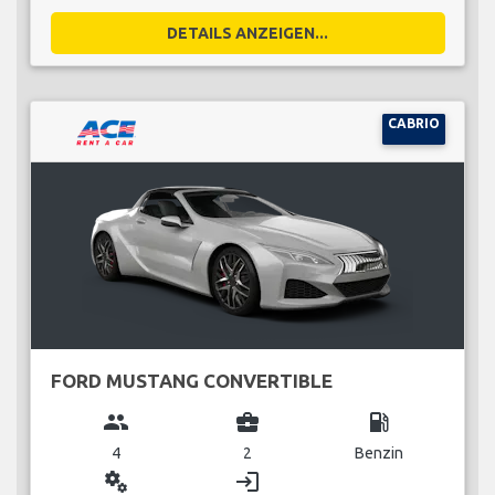
DETAILS ANZEIGEN...
CABRIO
FORD MUSTANG CONVERTIBLE
group
business_center
local_gas_station
4
2
Benzin
miscellaneous_services
login