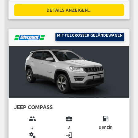
DETAILS ANZEIGEN...
MITTELGROSSER GELÄNDEWAGEN
JEEP COMPASS
group
business_center
local_gas_station
5
3
Benzin
miscellaneous_services
login