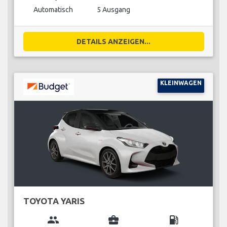
Automatisch
5 Ausgang
DETAILS ANZEIGEN...
KLEINWAGEN
TOYOTA YARIS
group
business_center
local_gas_station