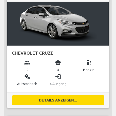
CHEVROLET CRUZE
group
business_center
local_gas_station
5
4
Benzin
miscellaneous_services
login
Automatisch
4 Ausgang
DETAILS ANZEIGEN...