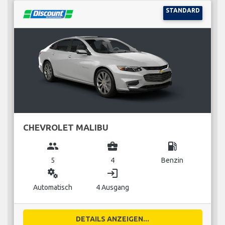
STANDARD
CHEVROLET MALIBU
group
business_center
local_gas_station
5
4
Benzin
miscellaneous_services
login
Automatisch
4 Ausgang
DETAILS ANZEIGEN...