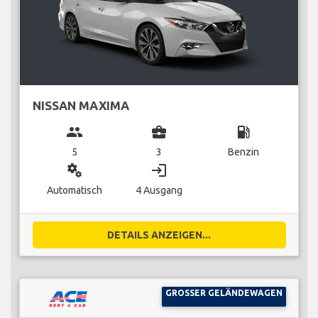
NISSAN MAXIMA
group
business_center
local_gas_station
5
3
Benzin
miscellaneous_services
login
Automatisch
4 Ausgang
DETAILS ANZEIGEN...
GROSSER GELÄNDEWAGEN