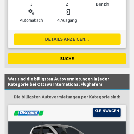
5
2
Benzin
miscellaneous_services
login
Automatisch
4 Ausgang
DETAILS ANZEIGEN...
SUCHE
Was sind die billigsten Autovermietungen in jeder
Kategorie bei Ottawa International Flughafen?
Die billigsten Autovermietungen per Kategorie sind:
KLEINWAGEN