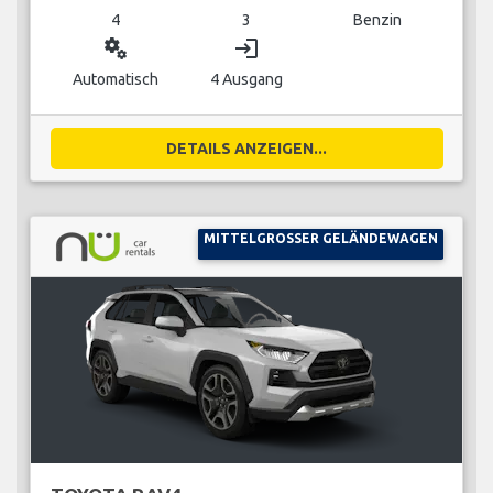
4
3
Benzin
miscellaneous_services
login
Automatisch
4 Ausgang
DETAILS ANZEIGEN...
MITTELGROSSER GELÄNDEWAGEN