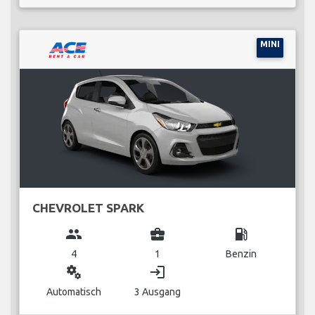
MINI
CHEVROLET SPARK
group
business_center
local_gas_station
4
1
Benzin
miscellaneous_services
login
Automatisch
3 Ausgang