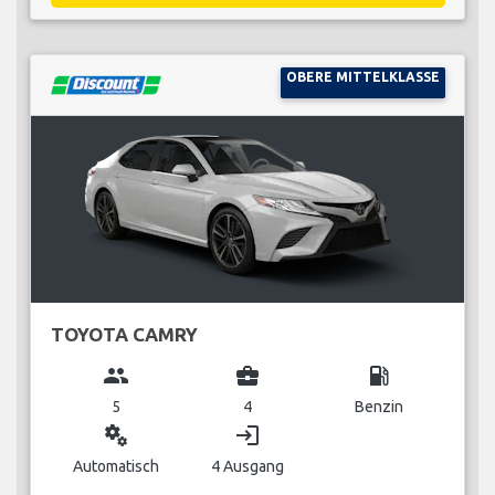
OBERE MITTELKLASSE
TOYOTA CAMRY
group
business_center
local_gas_station
5
4
Benzin
miscellaneous_services
login
Automatisch
4 Ausgang