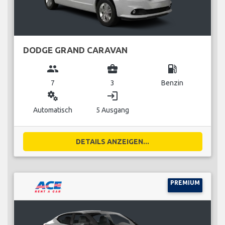
DODGE GRAND CARAVAN
group
business_center
local_gas_station
7
3
Benzin
miscellaneous_services
login
Automatisch
5 Ausgang
DETAILS ANZEIGEN...
PREMIUM