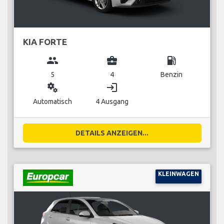
KIA FORTE
group
business_center
local_gas_station
5
4
Benzin
miscellaneous_services
login
Automatisch
4 Ausgang
DETAILS ANZEIGEN...
KLEINWAGEN