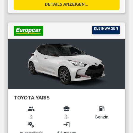
DETAILS ANZEIGEN...
KLEINWAGEN
TOYOTA YARIS
group
business_center
local_gas_station
5
2
Benzin
miscellaneous_services
login