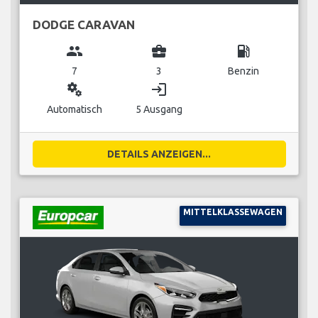
DODGE CARAVAN
group
business_center
local_gas_station
7
3
Benzin
miscellaneous_services
login
Automatisch
5 Ausgang
DETAILS ANZEIGEN...
MITTELKLASSEWAGEN