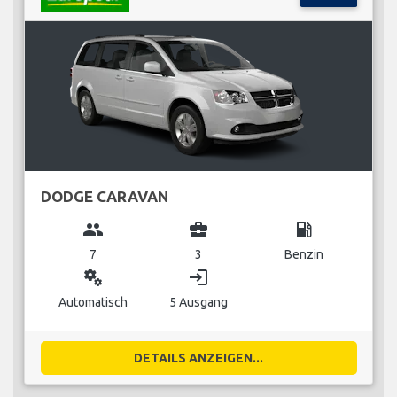
DODGE CARAVAN
group
business_center
local_gas_station
7
3
Benzin
miscellaneous_services
login
Automatisch
5 Ausgang
DETAILS ANZEIGEN...