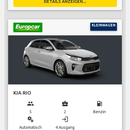
DETAILS ANZEIGEN...
KLEINWAGEN
KIA RIO
group
business_center
local_gas_station
5
2
Benzin
miscellaneous_services
login
Automatisch
4 Ausgang