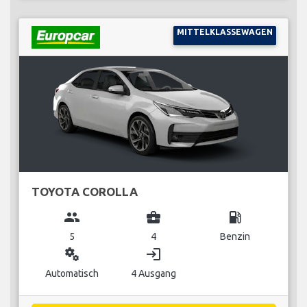
MITTELKLASSEWAGEN
TOYOTA COROLLA
group
business_center
local_gas_station
5
4
Benzin
miscellaneous_services
login
Automatisch
4 Ausgang