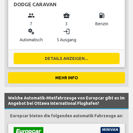
DODGE CARAVAN
group
business_center
local_gas_station
7
3
Benzin
miscellaneous_services
login
Automatisch
5 Ausgang
DETAILS ANZEIGEN...
MEHR INFO
Welche Automatik-Mietfahrzeuge von Europcar gibt es im
Angebot bei Ottawa International Flughafen?
Europcar bieten die folgenden automatik Fahrzeuge an:
MINIVAN