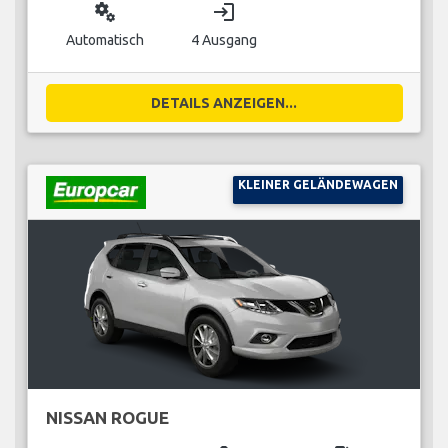
miscellaneous_services
login
Automatisch
4 Ausgang
DETAILS ANZEIGEN...
KLEINER GELÄNDEWAGEN
NISSAN ROGUE