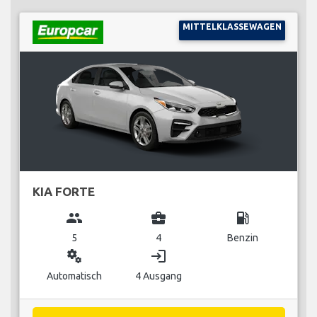
MITTELKLASSEWAGEN
KIA FORTE
group
business_center
local_gas_station
5
4
Benzin
miscellaneous_services
login
Automatisch
4 Ausgang