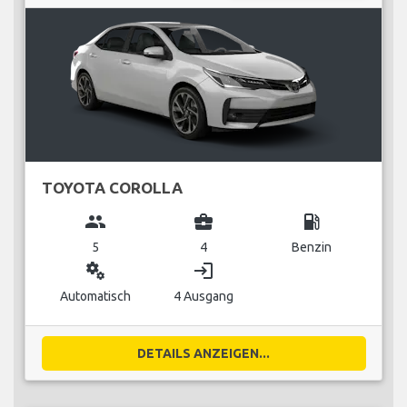
TOYOTA COROLLA
group
business_center
local_gas_station
5
4
Benzin
miscellaneous_services
login
Automatisch
4 Ausgang
DETAILS ANZEIGEN...