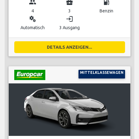
group
business_center
local_gas_station
4
3
Benzin
miscellaneous_services
login
Automatisch
3 Ausgang
DETAILS ANZEIGEN...
MITTELKLASSEWAGEN