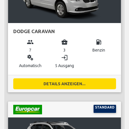
DODGE CARAVAN
group
business_center
local_gas_station
7
3
Benzin
miscellaneous_services
login
Automatisch
5 Ausgang
DETAILS ANZEIGEN...
STANDARD