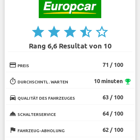
star
star
star
star_half
star_border
Rang 6,6 Resultat von 10
credit_card
71 / 100
PREIS
timer
10 minuten
emoji_events
DURCHSCHNTL. WARTEN
directions_car
63 / 100
QUALITÄT DES FAHRZEUGES
room_service
64 / 100
SCHALTERSERVICE
flag
62 / 100
FAHRZEUG-ABHOLUNG