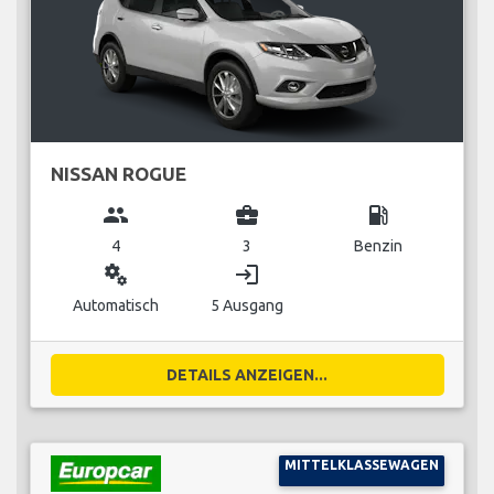
NISSAN ROGUE
group
business_center
local_gas_station
4
3
Benzin
miscellaneous_services
login
Automatisch
5 Ausgang
DETAILS ANZEIGEN...
MITTELKLASSEWAGEN