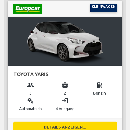
KLEINWAGEN
TOYOTA YARIS
group
business_center
local_gas_station
5
2
Benzin
miscellaneous_services
login
Automatisch
4 Ausgang
DETAILS ANZEIGEN...