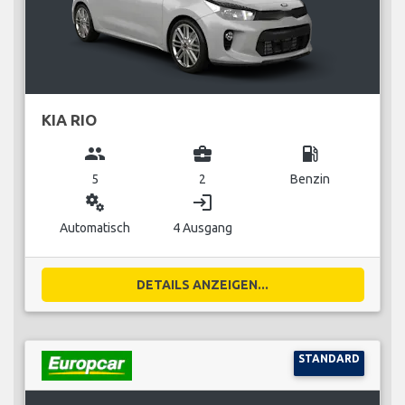
KIA RIO
group
business_center
local_gas_station
5
2
Benzin
miscellaneous_services
login
Automatisch
4 Ausgang
DETAILS ANZEIGEN...
STANDARD