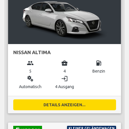
NISSAN ALTIMA
group
business_center
local_gas_station
5
4
Benzin
miscellaneous_services
login
Automatisch
4 Ausgang
DETAILS ANZEIGEN...
KLEINER GELÄNDEWAGEN