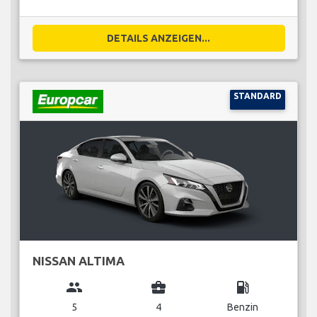
DETAILS ANZEIGEN...
STANDARD
NISSAN ALTIMA
group
business_center
local_gas_station
5
4
Benzin