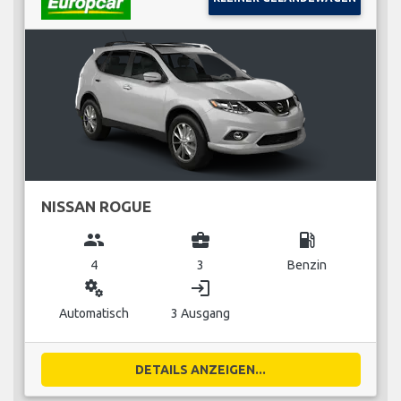
NISSAN ROGUE
group
business_center
local_gas_station
4
3
Benzin
miscellaneous_services
login
Automatisch
3 Ausgang
DETAILS ANZEIGEN...