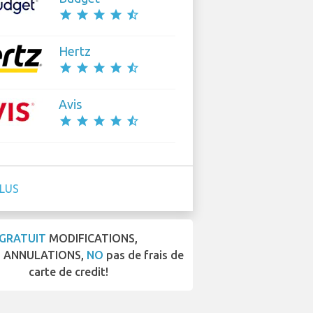
star
star
star
star
star_half
Hertz
star
star
star
star
star_half
Avis
star
star
star
star
star_half
PLUS
GRATUIT
MODIFICATIONS,
T
ANNULATIONS,
NO
pas de frais de
carte de credit!