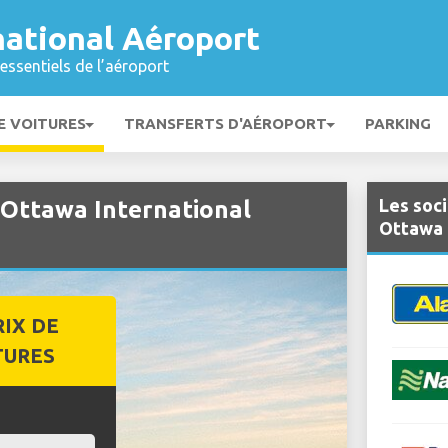
national Aéroport
essentiels de l’aéroport
E VOITURES
TRANSFERTS D'AÉROPORT
PARKING
Les soci
 Ottawa International
Ottawa 
RIX DE
TURES