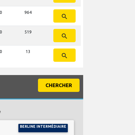
10
964
search
10
519
search
10
13
search
CHERCHER
e
BERLINE INTERMÉDIAIRE