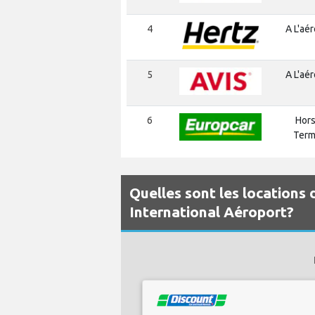
4
A L'aé
5
A L'aé
6
Hors
Term
Quelles sont les locations
International Aéroport?