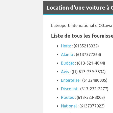
Location d'une voiture à
L'aéroport international d'Ottawa
Liste de tous les fourniss
Hertz
: (6135213332)
Alamo
: (6137377264)
Budget
: (613-521-4844)
Avis
: ((1) 613-739-3334)
Enterprise
: (6132480005)
Discount
: (613-232-2277)
Routes
: (613-523-3003)
National
: (6137377023)