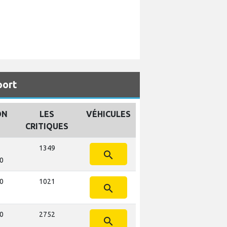
port
ON
LES
VÉHICULES
CRITIQUES
1349
search
10
10
1021
search
10
2752
search