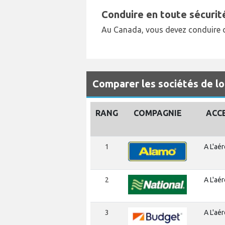
Conduire en toute sécurit
Au Canada, vous devez conduire du
Comparer les sociétés de lo
RANG
COMPAGNIE
ACC
1
A L'aé
2
A L'aé
3
A L'aé