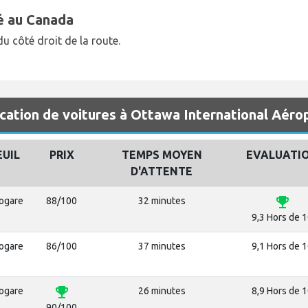
é au Canada
 côté droit de la route.
cation de voitures à Ottawa International Aéro
EUIL
PRIX
TEMPS MOYEN
EVALUATI
D'ATTENTE
emoji_events
rogare
88/100
32 minutes
9,3 Hors de 
rogare
86/100
37 minutes
9,1 Hors de 
emoji_events
rogare
26 minutes
8,9 Hors de 
90/100