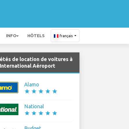
INFO
HÔTELS
français
étés de location de voitures à
International Aéroport
Alamo
star
star
star
star
star
National
star
star
star
star
star
Budget