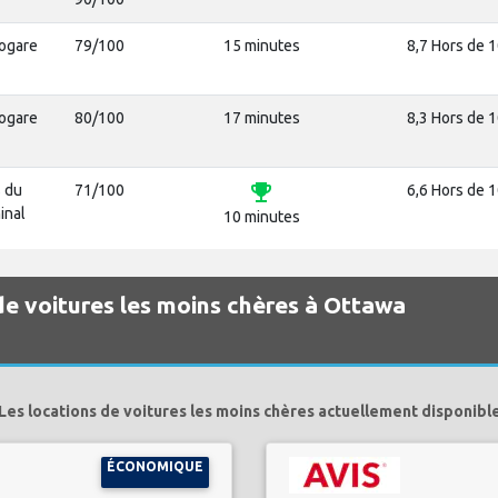
rogare
79/100
15 minutes
8,7 Hors de 
rogare
80/100
17 minutes
8,3 Hors de 
emoji_events
 du
71/100
6,6 Hors de 
inal
10 minutes
 de voitures les moins chères à Ottawa
Les locations de voitures les moins chères actuellement disponibl
ÉCONOMIQUE