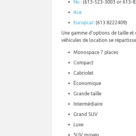
Nu
: (613-523-3003 or 613-
Ace
Europcar
: (613 8222409)
Une gamme d'options de taille et d
véhicules de location se répartiss
Monospace 7 places
Compact
Cabriolet
Économique
Grande taille
Intermédiaire
Grand SUV
Luxe
SUV moyen