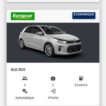
ÉCONOMIQUE
KIA RIO
group
business_center
local_gas_station
5
2
Essence
miscellaneous_services
login
Automatique
4 Porte