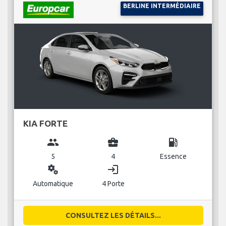
BERLINE INTERMÉDIAIRE
KIA FORTE
group
business_center
local_gas_station
5
4
Essence
miscellaneous_services
login
Automatique
4 Porte
CONSULTEZ LES DÉTAILS...