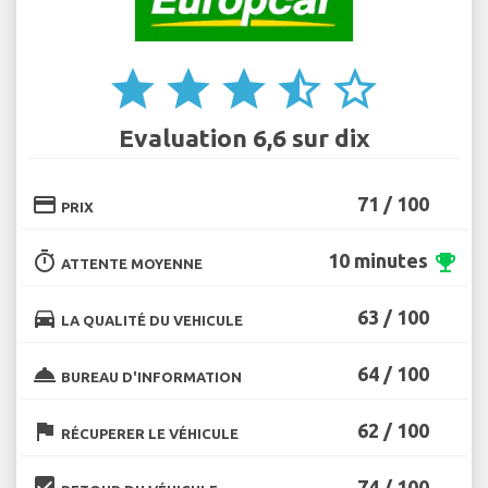
star
star
star
star_half
star_border
Evaluation 6,6 sur dix
credit_card
71 / 100
PRIX
timer
10 minutes
emoji_events
ATTENTE MOYENNE
directions_car
63 / 100
LA QUALITÉ DU VEHICULE
room_service
64 / 100
BUREAU D'INFORMATION
flag
62 / 100
RÉCUPERER LE VÉHICULE
beenhere
74 / 100