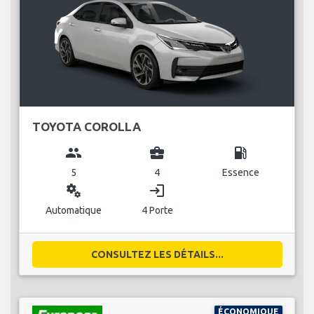
TOYOTA COROLLA
group
business_center
local_gas_station
5
4
Essence
miscellaneous_services
login
Automatique
4 Porte
CONSULTEZ LES DÉTAILS...
ÉCONOMIQUE