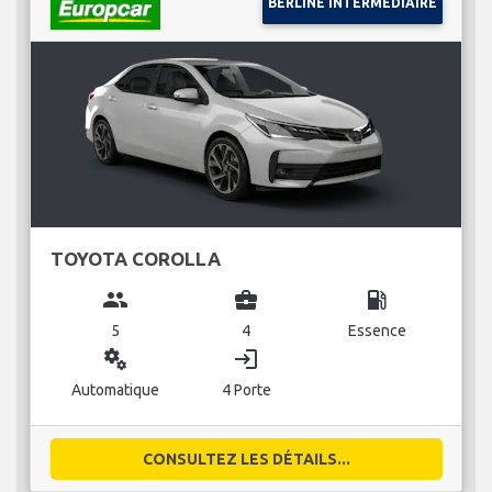
BERLINE INTERMÉDIAIRE
TOYOTA COROLLA
group
business_center
local_gas_station
5
4
Essence
miscellaneous_services
login
Automatique
4 Porte
CONSULTEZ LES DÉTAILS...