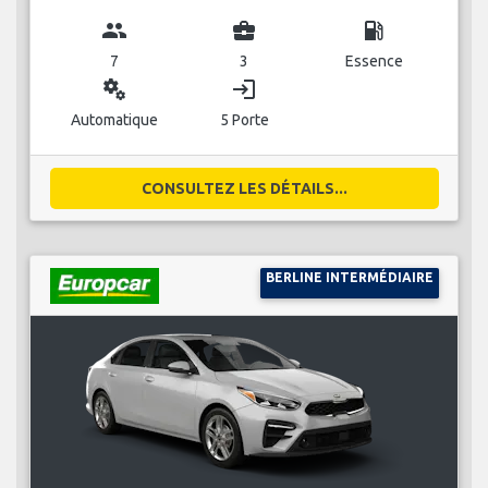
group
business_center
local_gas_station
7
3
Essence
miscellaneous_services
login
Automatique
5 Porte
CONSULTEZ LES DÉTAILS...
BERLINE INTERMÉDIAIRE