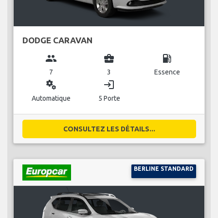
DODGE CARAVAN
group
business_center
local_gas_station
7
3
Essence
miscellaneous_services
login
Automatique
5 Porte
CONSULTEZ LES DÉTAILS...
BERLINE STANDARD