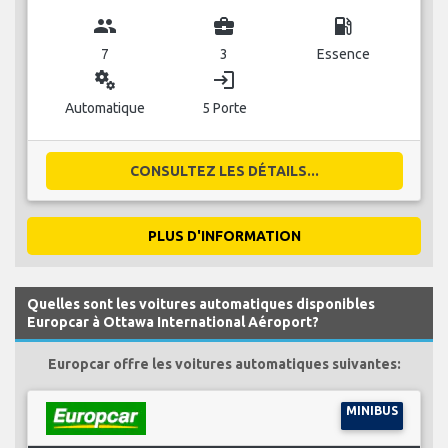
group
business_center
local_gas_station
7
3
Essence
miscellaneous_services
login
Automatique
5 Porte
CONSULTEZ LES DÉTAILS...
PLUS D'INFORMATION
Quelles sont les voitures automatiques disponibles
Europcar à Ottawa International Aéroport?
Europcar offre les voitures automatiques suivantes:
MINIBUS