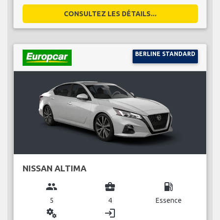
CONSULTEZ LES DÉTAILS...
BERLINE STANDARD
NISSAN ALTIMA
group
business_center
local_gas_station
5
4
Essence
miscellaneous_services
login