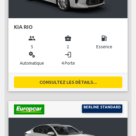
KIA RIO
group
business_center
local_gas_station
5
2
Essence
miscellaneous_services
login
Automatique
4 Porte
CONSULTEZ LES DÉTAILS...
BERLINE STANDARD