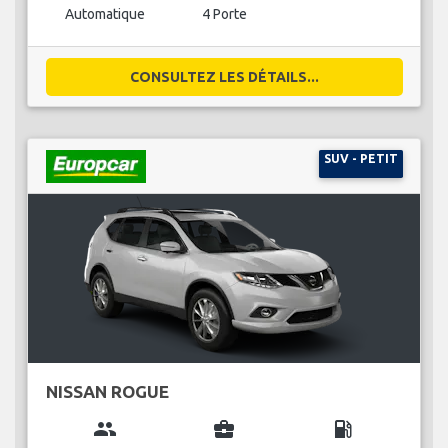
Automatique
4 Porte
CONSULTEZ LES DÉTAILS...
SUV - PETIT
NISSAN ROGUE
group
business_center
local_gas_station