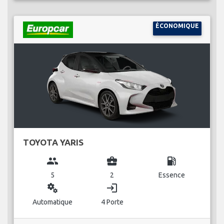
ÉCONOMIQUE
TOYOTA YARIS
group
business_center
local_gas_station
5
2
Essence
miscellaneous_services
login
Automatique
4 Porte