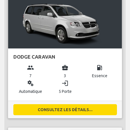
DODGE CARAVAN
group
business_center
local_gas_station
7
3
Essence
miscellaneous_services
login
Automatique
5 Porte
CONSULTEZ LES DÉTAILS...