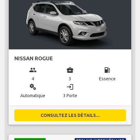
NISSAN ROGUE
group
business_center
local_gas_station
4
3
Essence
miscellaneous_services
login
Automatique
3 Porte
CONSULTEZ LES DÉTAILS...