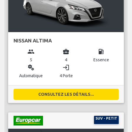
NISSAN ALTIMA
group
business_center
local_gas_station
5
4
Essence
miscellaneous_services
login
Automatique
4 Porte
CONSULTEZ LES DÉTAILS...
SUV - PETIT