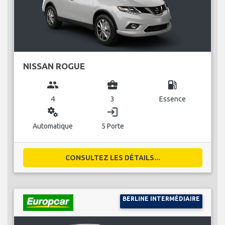
NISSAN ROGUE
group
business_center
local_gas_station
4
3
Essence
miscellaneous_services
login
Automatique
5 Porte
CONSULTEZ LES DÉTAILS...
BERLINE INTERMÉDIAIRE