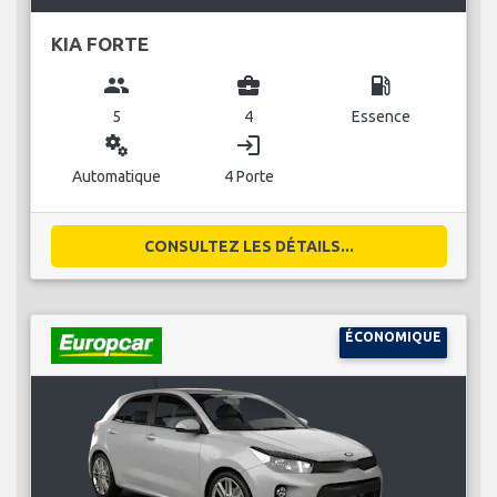
KIA FORTE
group
business_center
local_gas_station
5
4
Essence
miscellaneous_services
login
Automatique
4 Porte
CONSULTEZ LES DÉTAILS...
ÉCONOMIQUE