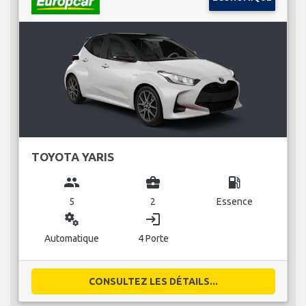
TOYOTA YARIS
group
business_center
local_gas_station
5
2
Essence
miscellaneous_services
login
Automatique
4 Porte
CONSULTEZ LES DÉTAILS...