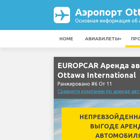
Аэропорт Ott
Основная информация об а
HOME
АВИАБИЛЕТЫ
ПР
EUROPCAR Аренда ав
Ottawa International
Ранжировано #6 От 11
Сравните компании по аренде авт
НЕПРЕВЗОЙДЕНН
ВЫГОДЕ АРЕН
АВТОМОБИЛ