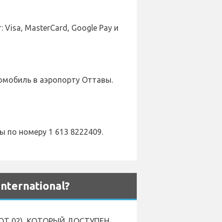
isa, MasterCard, Google Pay и
томобиль в аэропорту Оттавы.
 по номеру 1 613 8222409.
ternational?
Т 02), КОТОРЫЙ ДОСТУПЕН