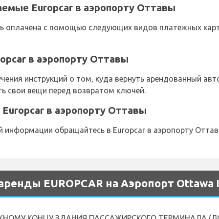
аемые Europcar в аэропорту Оттавы
оплачена с помощью следующих видов платежных карт: V
opcar в аэропорту Оттавы
учения инструкций о том, куда вернуть арендованный ав
ть свои вещи перед возвратом ключей.
Europcar в аэропорту Оттавы
 информации обращайтесь в Europcar в аэропорту Оттавы
аренды EUROPCAR на Аэропорт Ottawa In
НОМУ КОНЦУ ЗДАНИЯ ПАССАЖИРСКОГО ТЕРМИНАЛА (ЛО