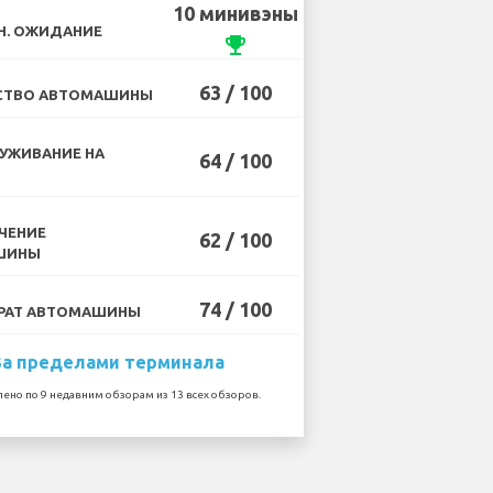
10 минивэны
Н. ОЖИДАНИЕ
emoji_events
63 / 100
СТВО АВТОМАШИНЫ
УЖИВАНИЕ НА
64 / 100
ЧЕНИЕ
62 / 100
ШИНЫ
74 / 100
РАТ АВТОМАШИНЫ
За пределами терминала
лено по 9 недавним обзорам из 13 всех обзоров.