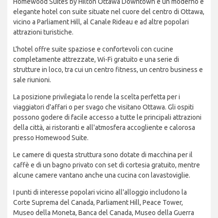
Homewood Suites by Hilton Ottawa Downtown è un moderno e
elegante hotel con suite situate nel cuore del centro di Ottawa,
vicino a Parliament Hill, al Canale Rideau e ad altre popolari
attrazioni turistiche.
L'hotel offre suite spaziose e confortevoli con cucine
completamente attrezzate, Wi-Fi gratuito e una serie di
strutture in loco, tra cui un centro fitness, un centro business e
sale riunioni.
La posizione privilegiata lo rende la scelta perfetta per i
viaggiatori d'affari o per svago che visitano Ottawa. Gli ospiti
possono godere di facile accesso a tutte le principali attrazioni
della città, ai ristoranti e all'atmosfera accogliente e calorosa
presso Homewood Suite.
Le camere di questa struttura sono dotate di macchina per il
caffè e di un bagno privato con set di cortesia gratuito, mentre
alcune camere vantano anche una cucina con lavastoviglie.
I punti di interesse popolari vicino all'alloggio includono la
Corte Suprema del Canada, Parliament Hill, Peace Tower,
Museo della Moneta, Banca del Canada, Museo della Guerra