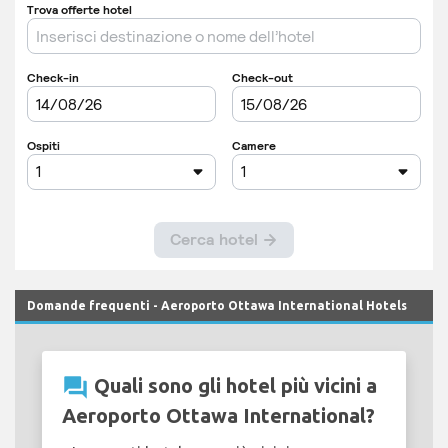
Domande frequenti - Aeroporto Ottawa International Hotels
question_answer
Quali sono gli hotel più vicini a
Aeroporto Ottawa International?