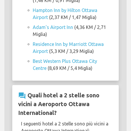
(1,46 KM / 0,91 Miglia)
Hampton Inn by Hilton Ottawa
Airport
(2,37 KM / 1,47 Miglia)
Adam's Airport Inn
(4,36 KM / 2,71
Miglia)
Residence Inn by Marriott Ottawa
Airport
(5,3 KM / 3,29 Miglia)
Best Western Plus Ottawa City
Centre
(8,69 KM / 5,4 Miglia)
question_answer
Quali hotel a 2 stelle sono
vicini a Aeroporto Ottawa
International?
I seguenti hotel a 2 stelle sono più vicini a
Aeroporto Ottawa International: