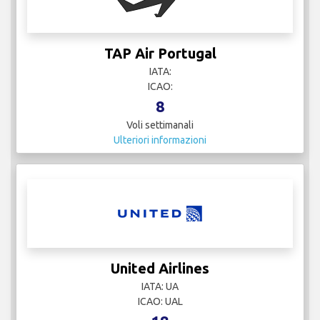
TAP Air Portugal
IATA:
ICAO:
8
Voli settimanali
Ulteriori informazioni
United Airlines
IATA: UA
ICAO: UAL