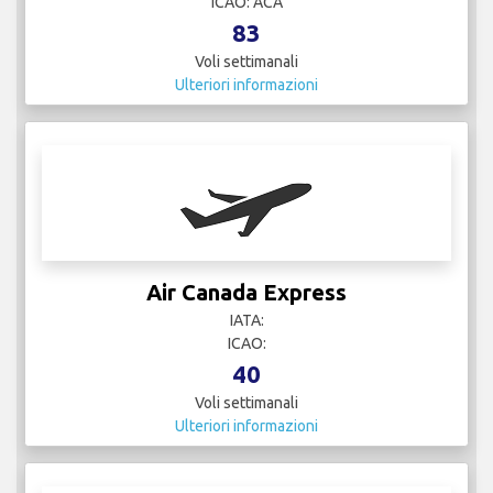
ICAO: ACA
83
Voli settimanali
Ulteriori informazioni
Air Canada Express
IATA:
ICAO:
40
Voli settimanali
Ulteriori informazioni