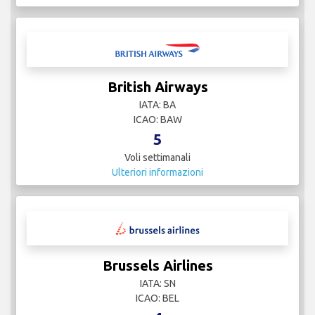
British Airways
IATA: BA
ICAO: BAW
5
Voli settimanali
Ulteriori informazioni
Brussels Airlines
IATA: SN
ICAO: BEL