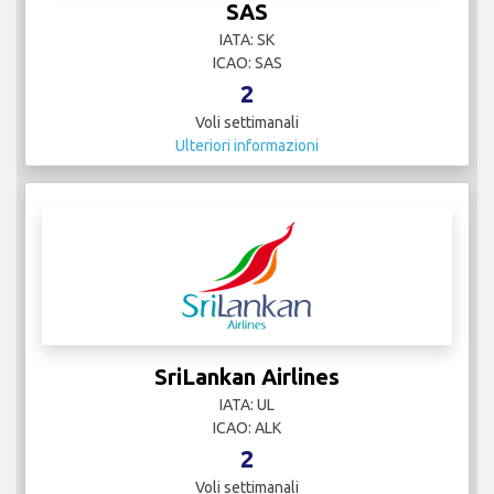
SAS
IATA: SK
ICAO: SAS
2
Voli settimanali
Ulteriori informazioni
SriLankan Airlines
IATA: UL
ICAO: ALK
2
Voli settimanali