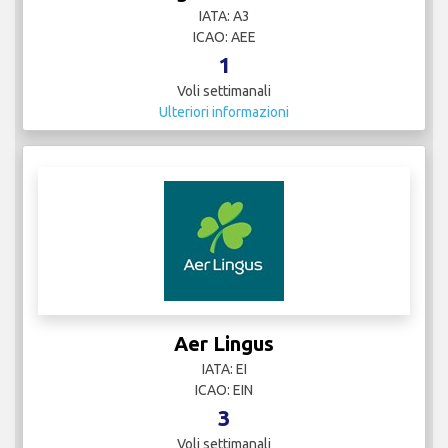
IATA: A3
ICAO: AEE
1
Voli settimanali
Ulteriori informazioni
Aer Lingus
IATA: EI
ICAO: EIN
3
Voli settimanali