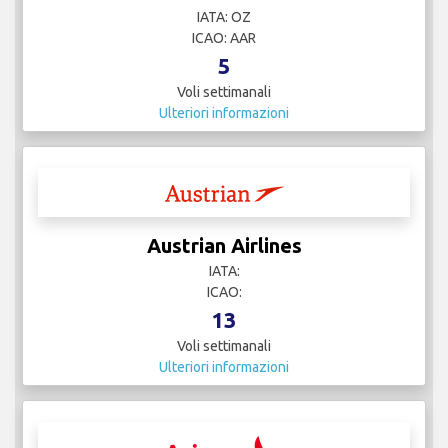
IATA: OZ
ICAO: AAR
5
Voli settimanali
Ulteriori informazioni
Austrian Airlines
IATA:
ICAO:
13
Voli settimanali
Ulteriori informazioni