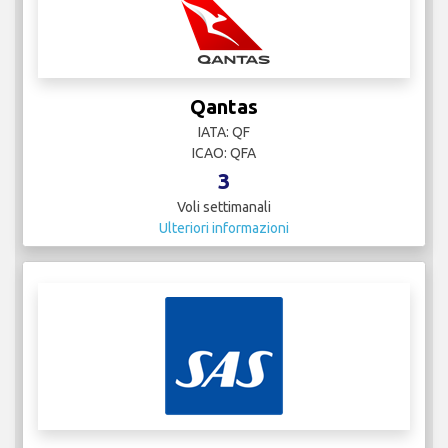
Qantas
IATA: QF
ICAO: QFA
3
Voli settimanali
Ulteriori informazioni