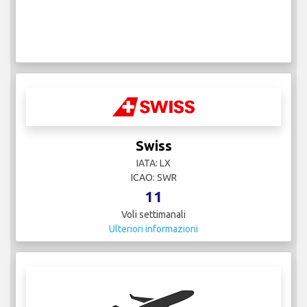
Swiss
IATA: LX
ICAO: SWR
11
Voli settimanali
Ulteriori informazioni