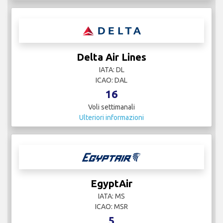
Delta Air Lines
IATA: DL
ICAO: DAL
16
Voli settimanali
Ulteriori informazioni
EgyptAir
IATA: MS
ICAO: MSR
5