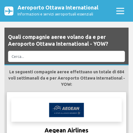
Aeroporto Ottawa International
Informazioni e servizi aeroportuali essenziali
Quali compagnie aeree volano da e per
Aeroporto Ottawa International - YOW?
Le seguenti compagnie aeree effettuano un totale di 684
voli settimanali da e per Aeroporto Ottawa International -
YOW:
Aegean Airlines