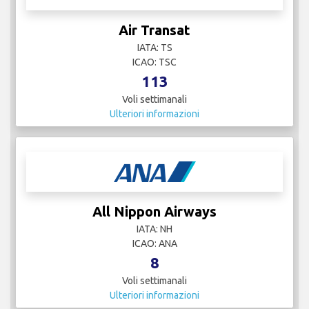
Air Transat
IATA: TS
ICAO: TSC
113
Voli settimanali
Ulteriori informazioni
All Nippon Airways
IATA: NH
ICAO: ANA
8
Voli settimanali
Ulteriori informazioni