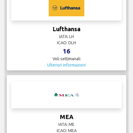
Lufthansa
IATA: LH
ICAO: DLH
16
Voli settimanali
Ulteriori informazioni
MEA
IATA: ME
ICAO: MEA