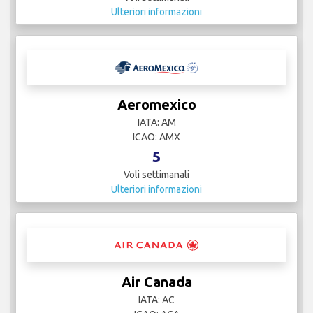
Ulteriori informazioni
Aeromexico
IATA: AM
ICAO: AMX
5
Voli settimanali
Ulteriori informazioni
Air Canada
IATA: AC