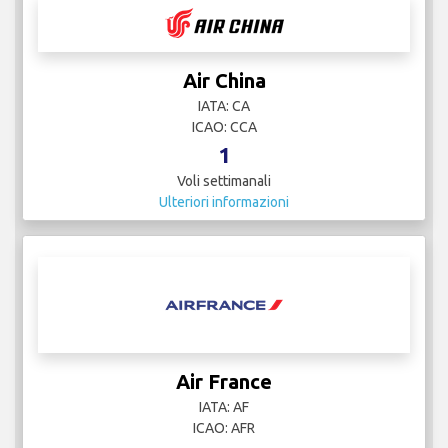
Air China
IATA: CA
ICAO: CCA
1
Voli settimanali
Ulteriori informazioni
Air France
IATA: AF
ICAO: AFR