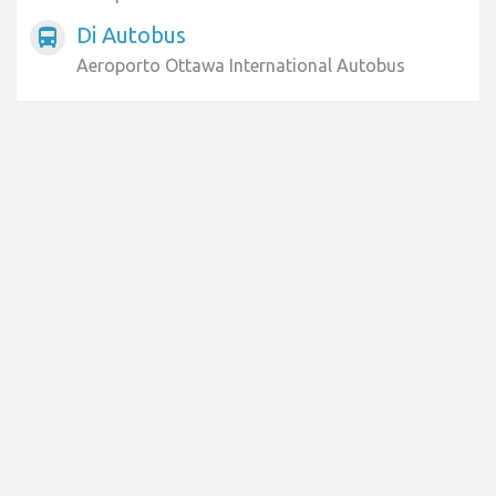
Di Autobus
directions_bus
Aeroporto Ottawa International Autobus