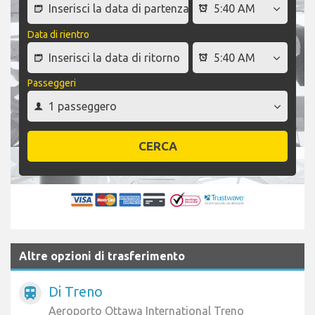
Data di rientro
Passeggeri
CERCA
Altre opzioni di trasferimento
Di Treno
train
Aeroporto Ottawa International Treno