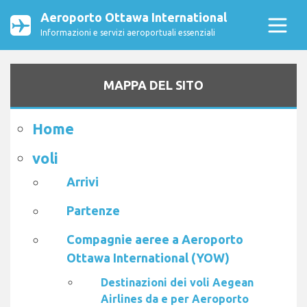
Aeroporto Ottawa International
Informazioni e servizi aeroportuali essenziali
MAPPA DEL SITO
Home
voli
Arrivi
Partenze
Compagnie aeree a Aeroporto
Ottawa International (YOW)
Destinazioni dei voli Aegean
Airlines da e per Aeroporto