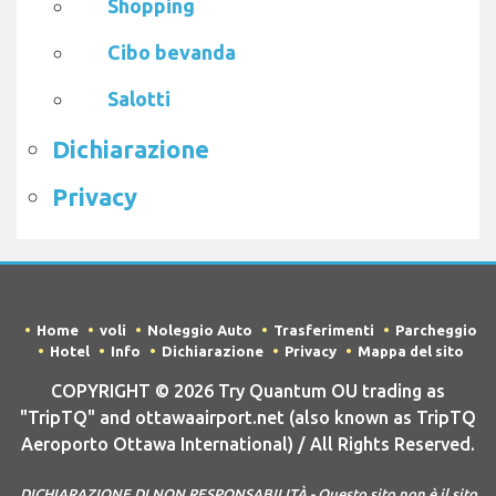
Shopping
Cibo bevanda
Salotti
Dichiarazione
Privacy
Home
voli
Noleggio Auto
Trasferimenti
Parcheggio
Hotel
Info
Dichiarazione
Privacy
Mappa del sito
COPYRIGHT © 2026 Try Quantum OU trading as
"TripTQ" and ottawaairport.net (also known as TripTQ
Aeroporto Ottawa International) / All Rights Reserved.
DICHIARAZIONE DI NON RESPONSABILITÀ - Questo sito non è il sito