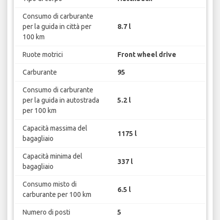
Consumo di carburante
per la guida in città per
8.7 l
100 km
Ruote motrici
Front wheel drive
Carburante
95
Consumo di carburante
per la guida in autostrada
5.2 l
per 100 km
Capacità massima del
1175 l
bagagliaio
Capacità minima del
337 l
bagagliaio
Consumo misto di
6.5 l
carburante per 100 km
Numero di posti
5