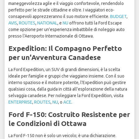
maneggevolezza agile e il viaggio confortevole, rendendolo
perfetto per le strade cittadine e oltre. I viaggiatori eco-
consapevoli apprezzeranno il suo motore efficiente.
BUDGET
,
AVIS
,
ROUTES
,
NATIONAL
, e
NU
offrono tutti la Ford Escape
come opzione per un'esperienza imbattibile di noleggio auto
presso l'Aeroporto Internazionale di Ottawa.
Expedition: Il Compagno Perfetto
per un'Avventura Canadese
La Ford Expedition, un SUV di grandi dimensioni, è la scelta
ideale per famiglie e gruppi che viaggiano insieme. Con il suo
interno spazioso e il motore potente, l'Expedition può gestire
qualsiasi cosa, dalla guida in città all'esplorazione della natura
selvaggia canadese. Per noleggiare la Ford Expedition, visita
ENTERPRISE
,
ROUTES
,
NU
, o
ACE
.
Ford F-150: Costruito Resistente per
le Condizioni di Ottawa
La Ford F-150 non è solo un veicolo; è una dichiarazione.