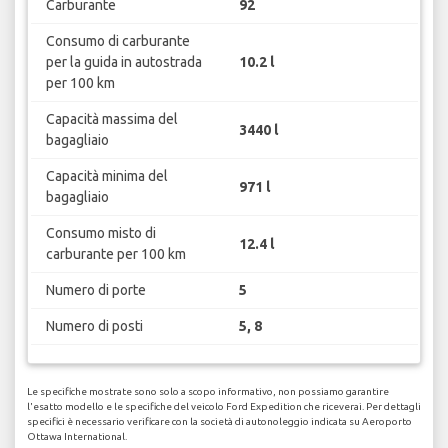
Carburante
92
Consumo di carburante
per la guida in autostrada
10.2 l
per 100 km
Capacità massima del
3440 l
bagagliaio
Capacità minima del
971 l
bagagliaio
Consumo misto di
12.4 l
carburante per 100 km
Numero di porte
5
Numero di posti
5, 8
Le specifiche mostrate sono solo a scopo informativo, non possiamo garantire
l'esatto modello e le specifiche del veicolo Ford Expedition che riceverai. Per dettagli
specifici è necessario verificare con la società di autonoleggio indicata su Aeroporto
Ottawa International.