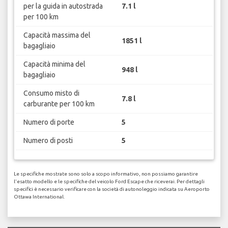
per la guida in autostrada
7.1 l
per 100 km
Capacità massima del
1851 l
bagagliaio
Capacità minima del
948 l
bagagliaio
Consumo misto di
7.8 l
carburante per 100 km
Numero di porte
5
Numero di posti
5
Le specifiche mostrate sono solo a scopo informativo, non possiamo garantire
l'esatto modello e le specifiche del veicolo Ford Escape che riceverai. Per dettagli
specifici è necessario verificare con la società di autonoleggio indicata su Aeroporto
Ottawa International.