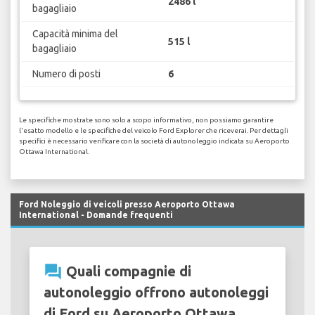
2486 l
bagagliaio
Capacità minima del
515 l
bagagliaio
Numero di posti
6
Le specifiche mostrate sono solo a scopo informativo, non possiamo garantire
l'esatto modello e le specifiche del veicolo Ford Explorer che riceverai. Per dettagli
specifici è necessario verificare con la società di autonoleggio indicata su Aeroporto
Ottawa International.
Ford Noleggio di veicoli presso Aeroporto Ottawa
International - Domande frequenti
question_answer
Quali compagnie di
autonoleggio offrono autonoleggi
di Ford su Aeroporto Ottawa