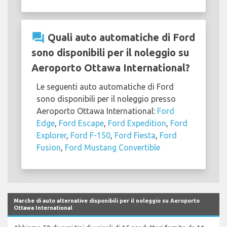
question_answer
Quali auto automatiche di Ford
sono disponibili per il noleggio su
Aeroporto Ottawa International?
Le seguenti auto automatiche di Ford
sono disponibili per il noleggio presso
Aeroporto Ottawa International:
Ford
Edge
,
Ford Escape
,
Ford Expedition
,
Ford
Explorer
,
Ford F-150
,
Ford Fiesta
,
Ford
Fusion
,
Ford Mustang Convertible
Marche di auto alternative disponibili per il noleggio su Aeroporto
Ottawa International