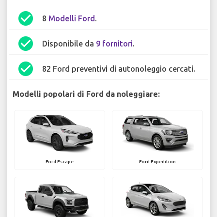
check_circle
8
Modelli Ford
.
check_circle
Disponibile da
9 fornitori
.
check_circle
82 Ford preventivi di autonoleggio cercati.
Modelli popolari di Ford da noleggiare:
Ford Escape
Ford Expedition