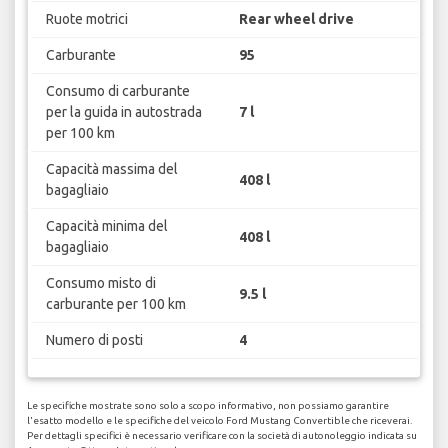
Ruote motrici
Rear wheel drive
Carburante
95
Consumo di carburante
per la guida in autostrada
7 l
per 100 km
Capacità massima del
408 l
bagagliaio
Capacità minima del
408 l
bagagliaio
Consumo misto di
9.5 l
carburante per 100 km
Numero di posti
4
Le specifiche mostrate sono solo a scopo informativo, non possiamo garantire
l'esatto modello e le specifiche del veicolo Ford Mustang Convertible che riceverai.
Per dettagli specifici è necessario verificare con la società di autonoleggio indicata su