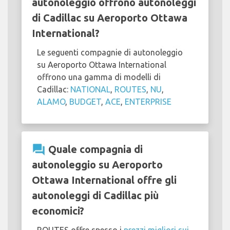
autonoleggio offrono autonoleggi
di Cadillac su Aeroporto Ottawa
International?
Le seguenti compagnie di autonoleggio
su Aeroporto Ottawa International
offrono una gamma di modelli di
Cadillac:
NATIONAL
,
ROUTES
,
NU
,
ALAMO
,
BUDGET
,
ACE
,
ENTERPRISE
question_answer
Quale compagnia di
autonoleggio su Aeroporto
Ottawa International offre gli
autonoleggi di Cadillac più
economici?
ROUTES offre spesso i
prezzi migliori sui