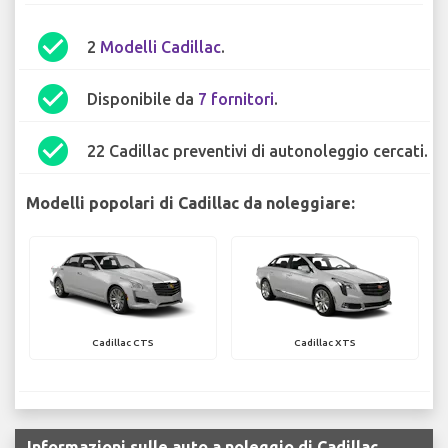
check_circle
2
Modelli Cadillac
.
check_circle
Disponibile da
7 fornitori
.
check_circle
22 Cadillac preventivi di autonoleggio cercati.
Modelli popolari di Cadillac da noleggiare:
Cadillac CTS
Cadillac XTS
Informazioni sulle auto a noleggio di Cadillac