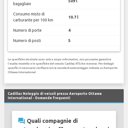
509 l
bagagliaio
Consumo misto di
10.7 l
carburante per 100 km
Numero di porte
4
Numero di posti
5
Le specifiche mostrate sono solo a scopo informativo, non possiamo garantire
l'esatto modello e le specifiche del veicolo Cadillac XTS che riceverai. Per dettagli
specifici è necessario verificare con la società di autonoleggio indicata su Aeroporto
Ottawa International.
Cadillac Noleggio di veicoli presso Aeroporto Ottawa
International - Domande frequenti
question_answer
Quali compagnie di