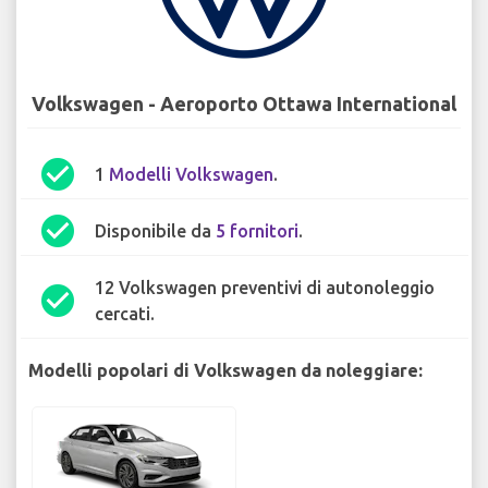
Volkswagen - Aeroporto Ottawa International
check_circle
1
Modelli Volkswagen
.
check_circle
Disponibile da
5 fornitori
.
12 Volkswagen preventivi di autonoleggio
check_circle
cercati.
Modelli popolari di Volkswagen da noleggiare: