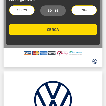
18 - 29
70+
30 - 69
CERCA