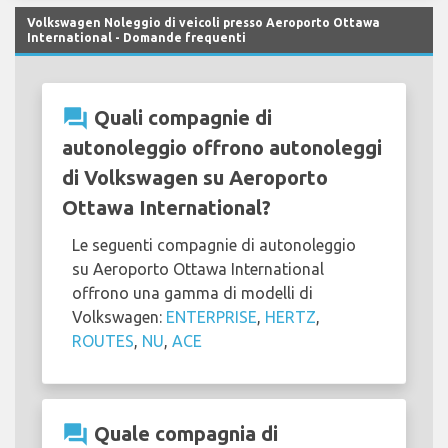
Volkswagen Noleggio di veicoli presso Aeroporto Ottawa
International - Domande frequenti
question_answer
Quali compagnie di
autonoleggio offrono autonoleggi
di Volkswagen su Aeroporto
Ottawa International?
Le seguenti compagnie di autonoleggio
su Aeroporto Ottawa International
offrono una gamma di modelli di
Volkswagen:
ENTERPRISE
,
HERTZ
,
ROUTES
,
NU
,
ACE
question_answer
Quale compagnia di