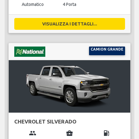
Automatico
4 Porta
VISUALIZZA I DETTAGLI...
CAMION GRANDE
CHEVROLET SILVERADO
group
business_center
local_gas_station