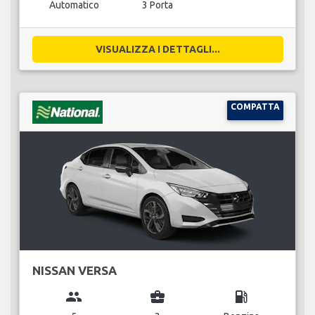
Automatico
3 Porta
VISUALIZZA I DETTAGLI...
COMPATTA
NISSAN VERSA
group
business_center
local_gas_station