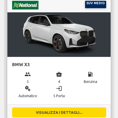
SUV MEDIO
BMW X3
group
business_center
local_gas_station
5
4
Benzina
miscellaneous_services
login
Automatico
5 Porta
VISUALIZZA I DETTAGLI...