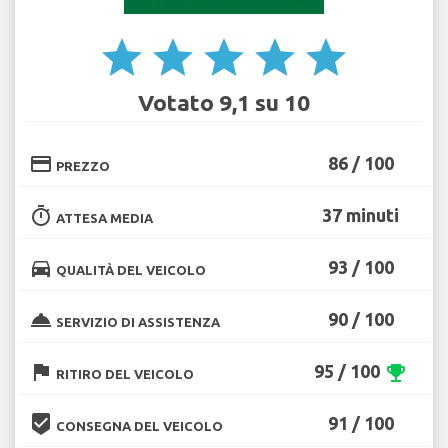
star
star
star
star
star
Votato 9,1 su 10
credit_card
86 / 100
PREZZO
timer
37 minuti
ATTESA MEDIA
directions_car
93 / 100
QUALITÀ DEL VEICOLO
room_service
90 / 100
SERVIZIO DI ASSISTENZA
flag
95 / 100
emoji_events
RITIRO DEL VEICOLO
beenhere
91 / 100
CONSEGNA DEL VEICOLO