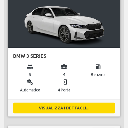
BMW 3 SERIES
group
business_center
local_gas_station
5
4
Benzina
miscellaneous_services
login
Automatico
4 Porta
VISUALIZZA I DETTAGLI...