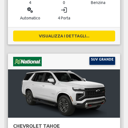
4
0
Benzina
miscellaneous_services
login
Automatico
4 Porta
VISUALIZZA I DETTAGLI...
SUV GRANDE
CHEVROLET TAHOE