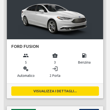
FORD FUSION
group
business_center
local_gas_station
5
3
Benzina
miscellaneous_services
login
Automatico
2 Porta
VISUALIZZA I DETTAGLI...