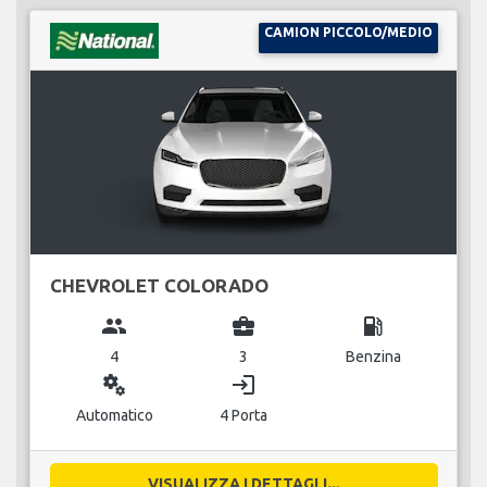
CAMION PICCOLO/MEDIO
CHEVROLET COLORADO
group
business_center
local_gas_station
4
3
Benzina
miscellaneous_services
login
Automatico
4 Porta
VISUALIZZA I DETTAGLI...