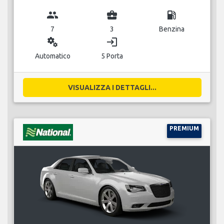
group
business_center
local_gas_station
7
3
Benzina
miscellaneous_services
login
Automatico
5 Porta
VISUALIZZA I DETTAGLI...
PREMIUM