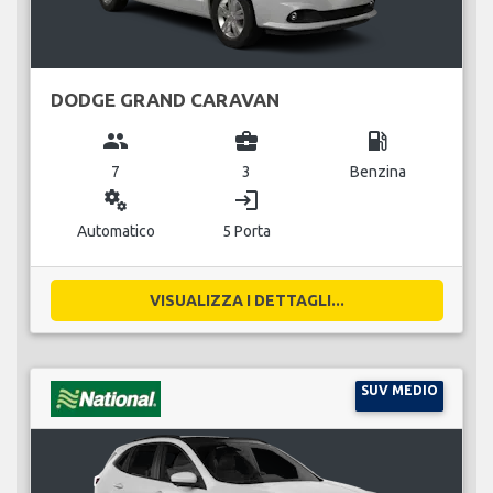
DODGE GRAND CARAVAN
group
business_center
local_gas_station
7
3
Benzina
miscellaneous_services
login
Automatico
5 Porta
VISUALIZZA I DETTAGLI...
SUV MEDIO