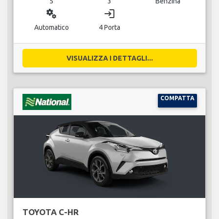
5
3
Benzina
miscellaneous_services
login
Automatico
4 Porta
VISUALIZZA I DETTAGLI...
COMPATTA
TOYOTA C-HR