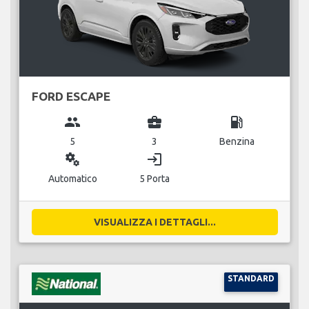
FORD ESCAPE
group
business_center
local_gas_station
5
3
Benzina
miscellaneous_services
login
Automatico
5 Porta
VISUALIZZA I DETTAGLI...
STANDARD