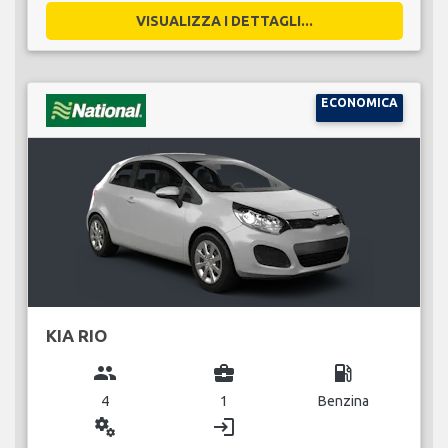
VISUALIZZA I DETTAGLI...
ECONOMICA
KIA RIO
group
business_center
local_gas_station
4
1
Benzina
miscellaneous_services
login