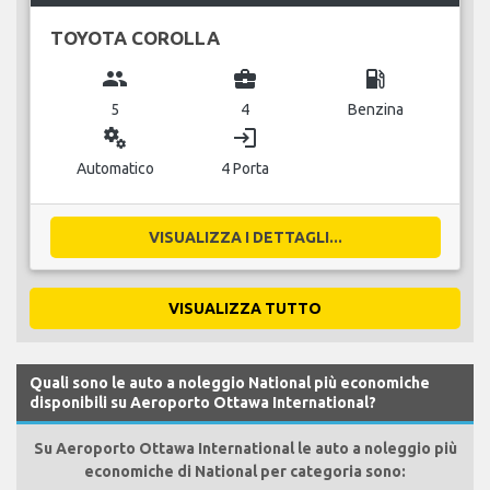
TOYOTA COROLLA
group
business_center
local_gas_station
5
4
Benzina
miscellaneous_services
login
Automatico
4 Porta
VISUALIZZA I DETTAGLI...
VISUALIZZA TUTTO
Quali sono le auto a noleggio National più economiche
disponibili su Aeroporto Ottawa International?
Su Aeroporto Ottawa International le auto a noleggio più
economiche di National per categoria sono: