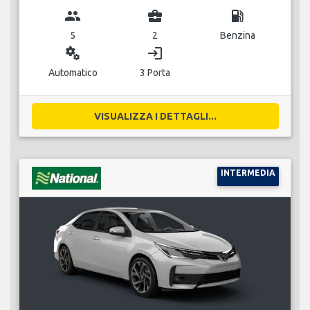
group
business_center
local_gas_station
5
2
Benzina
miscellaneous_services
login
Automatico
3 Porta
VISUALIZZA I DETTAGLI...
INTERMEDIA