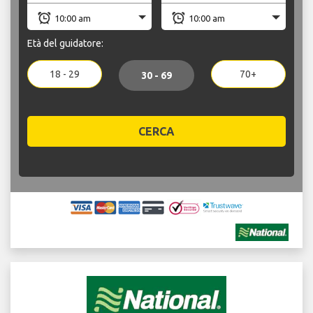
Età del guidatore:
18 - 29
70+
30 - 69
CERCA