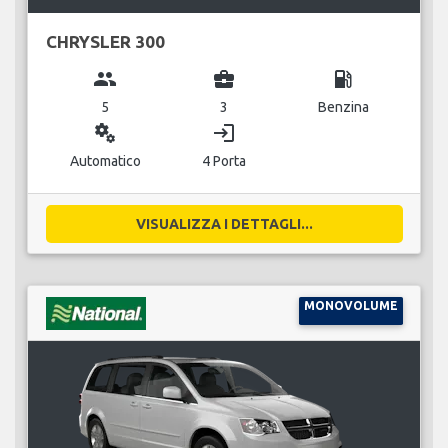
CHRYSLER 300
group
business_center
local_gas_station
5
3
Benzina
miscellaneous_services
login
Automatico
4 Porta
VISUALIZZA I DETTAGLI...
MONOVOLUME