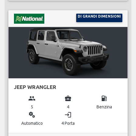
DI GRANDI DIMENSIONI
JEEP WRANGLER
group
business_center
local_gas_station
5
4
Benzina
miscellaneous_services
login
Automatico
4 Porta