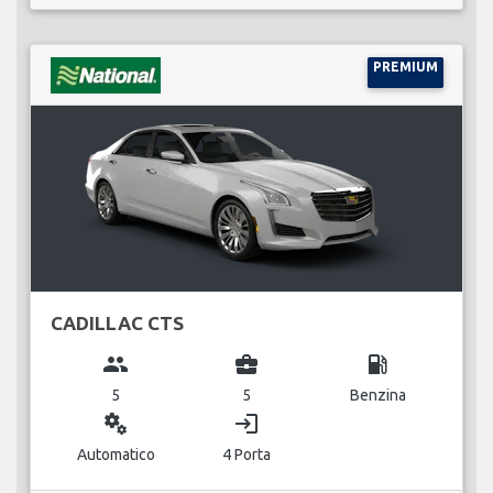
PREMIUM
CADILLAC CTS
group
business_center
local_gas_station
5
5
Benzina
miscellaneous_services
login
Automatico
4 Porta