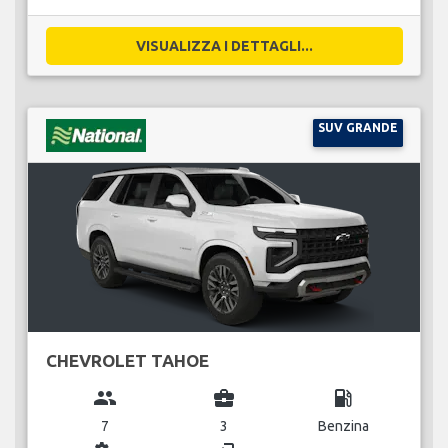
VISUALIZZA I DETTAGLI...
SUV GRANDE
CHEVROLET TAHOE
group
business_center
local_gas_station
7
3
Benzina