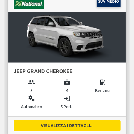
SUV MEDIO
JEEP GRAND CHEROKEE
group
business_center
local_gas_station
5
4
Benzina
miscellaneous_services
login
Automatico
5 Porta
VISUALIZZA I DETTAGLI...