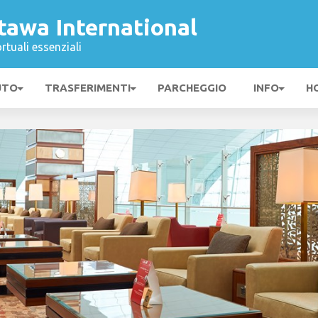
tawa International
rtuali essenziali
UTO
TRASFERIMENTI
PARCHEGGIO
INFO
H