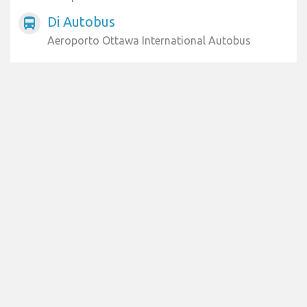
Di Autobus
directions_bus
Aeroporto Ottawa International Autobus