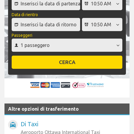
Data di rientro
Passeggeri
CERCA
Altre opzioni di trasferimento
Di Taxi
local_taxi
Aeroporto Ottawa International Taxi