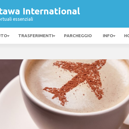
tawa International
rtuali essenziali
UTO
TRASFERIMENTI
PARCHEGGIO
INFO
H